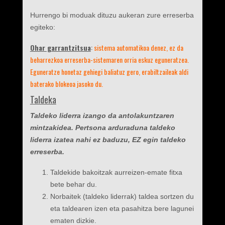
Hurrengo bi moduak dituzu aukeran zure erreserba
egiteko:
Ohar garrantzitsua
:
sistema automatikoa denez, ez da
beharrezkoa erreserba-sistemaren orria eskuz eguneratzea.
Eguneratze honetaz gehiegi baliatuz gero, erabiltzaileak aldi
baterako blokeoa jasoko du.
Taldeka
Taldeko liderra izango da antolakuntzaren
mintzakidea. Pertsona arduraduna taldeko
liderra izatea nahi ez baduzu, EZ egin taldeko
erreserba
.
Taldekide bakoitzak aurreizen-emate fitxa
bete behar du.
Norbaitek (taldeko liderrak) taldea sortzen du
eta taldearen izen eta pasahitza bere lagunei
ematen dizkie.