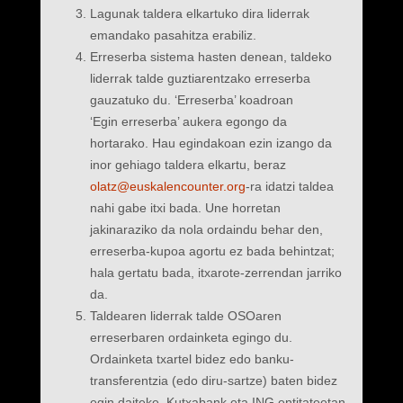
Lagunak taldera elkartuko dira liderrak
emandako pasahitza erabiliz.
Erreserba sistema hasten denean, taldeko
liderrak talde guztiarentzako erreserba
gauzatuko du. ‘Erreserba’ koadroan
‘Egin erreserba’ aukera egongo da
hortarako. Hau egindakoan ezin izango da
inor gehiago taldera elkartu, beraz
olatz@euskalencounter.org
-ra idatzi taldea
nahi gabe itxi bada. Une horretan
jakinaraziko da nola ordaindu behar den,
erreserba-kupoa agortu ez bada behintzat;
hala gertatu bada, itxarote-zerrendan jarriko
da.
Taldearen liderrak talde OSOaren
erreserbaren ordainketa egingo du.
Ordainketa txartel bidez edo banku-
transferentzia (edo diru-sartze) baten bidez
egin daiteke, Kutxabank eta ING entitateetan.