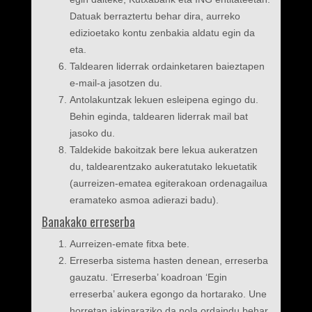
Datuak berraztertu behar dira, aurreko
edizioetako kontu zenbakia aldatu egin da
eta.
Taldearen liderrak ordainketaren baieztapen
e-mail-a jasotzen du.
Antolakuntzak lekuen esleipena egingo du.
Behin eginda, taldearen liderrak mail bat
jasoko du.
Taldekide bakoitzak bere lekua aukeratzen
du, taldearentzako aukeratutako lekuetatik
(aurreizen-ematea egiterakoan ordenagailua
eramateko asmoa adierazi badu).
Banakako erreserba
Aurreizen-emate fitxa bete.
Erreserba sistema hasten denean, erreserba
gauzatu. ‘Erreserba’ koadroan ‘Egin
erreserba’ aukera egongo da hortarako. Une
horretan jakinaraziko da nola ordaindu behar