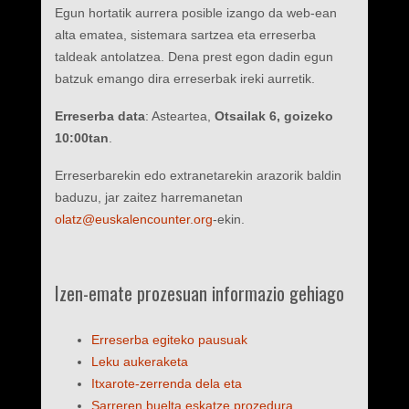
Egun hortatik aurrera posible izango da web-ean
alta ematea, sistemara sartzea eta erreserba
taldeak antolatzea. Dena prest egon dadin egun
batzuk emango dira erreserbak ireki aurretik.
Erreserba data
: Asteartea,
Otsailak 6, goizeko
10:00tan
.
Erreserbarekin edo extranetarekin arazorik baldin
baduzu, jar zaitez harremanetan
olatz@euskalencounter.org
-ekin.
Izen-emate prozesuan informazio gehiago
Erreserba egiteko pausuak
Leku aukeraketa
Itxarote-zerrenda dela eta
Sarreren buelta eskatze prozedura