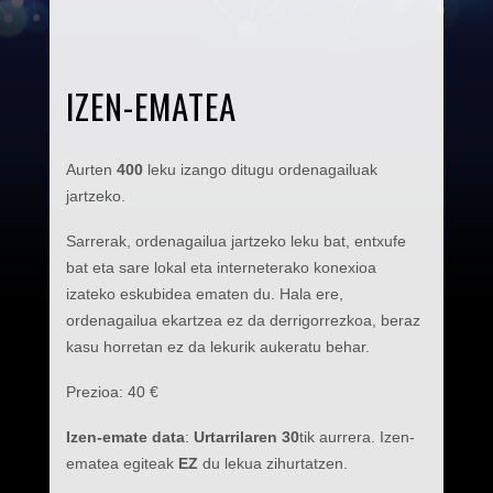
IZEN-EMATEA
Aurten
400
leku izango ditugu ordenagailuak
jartzeko.
Sarrerak, ordenagailua jartzeko leku bat, entxufe
bat eta sare lokal eta interneterako konexioa
izateko eskubidea ematen du. Hala ere,
ordenagailua ekartzea ez da derrigorrezkoa, beraz
kasu horretan ez da lekurik aukeratu behar.
Prezioa: 40 €
Izen-emate data
:
Urtarrilaren 30
tik aurrera. Izen-
ematea egiteak
EZ
du lekua zihurtatzen.