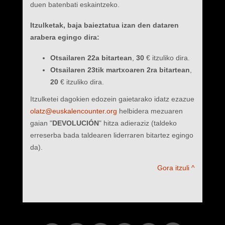
duen batenbati eskaintzeko.
Itzulketak, baja
baieztatua
izan den dataren
arabera egingo dira:
Otsailaren 22a bitartean
,
30
€ itzuliko dira.
Otsailaren 23tik martxoaren 2ra bitartean
,
20
€ itzuliko dira.
Itzulketei dagokien edozein gaietarako idatz ezazue
olatz@euskalencounter.org
helbidera mezuaren
gaian "
DEVOLUCIÓN
" hitza adieraziz (taldeko
erreserba bada taldearen liderraren bitartez egingo
da).
Gora itzuli ^