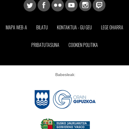
MAPA WEB-A
BILATU
KONTAKTUA - GU GEU
LEGE OHARRA
PRIBATUTASUNA
COOKIEN POLITIKA
Babesleak: