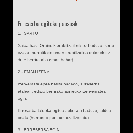
Erreserba egiteko pausuak
1.- SARTU
Saioa hasi. Oraindik erabiltzailerik ez baduzu, sortu
ezazu (aurretik sisteman erabiltzailea dutenek ez
dute berriro alta eman behar).
2.- EMAN IZENA
Izen-emate epea hasita badago, ‘Erreserba’
atalean, edizio berrirako aurretiko izen-ematea
egin.
Erreserba taldeka egitea aukeratu baduzu, taldea
osatu (hurrengo puntuan azaltzen da).
3. ERRESERBA EGIN