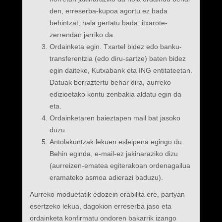
den, erreserba-kupoa agortu ez bada
behintzat; hala gertatu bada, itxarote-
zerrendan jarriko da.
Ordainketa egin. Txartel bidez edo banku-
transferentzia (edo diru-sartze) baten bidez
egin daiteke, Kutxabank eta ING entitateetan.
Datuak berraztertu behar dira, aurreko
edizioetako kontu zenbakia aldatu egin da
eta.
Ordainketaren baieztapen mail bat jasoko
duzu.
Antolakuntzak lekuen esleipena egingo du.
Behin eginda, e-mail-ez jakinaraziko dizu
(aurreizen-ematea egiterakoan ordenagailua
eramateko asmoa adierazi baduzu).
Aurreko moduetatik edozein erabilita ere, partyan
esertzeko lekua, dagokion erreserba jaso eta
ordainketa konfirmatu ondoren bakarrik izango