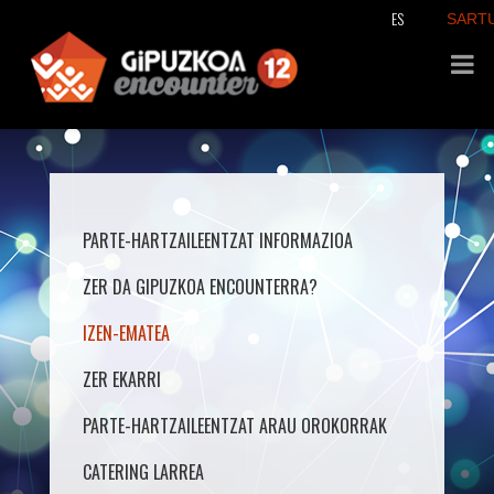
ES
SART
PARTE-HARTZAILEENTZAT INFORMAZIOA
ZER DA GIPUZKOA ENCOUNTERRA?
IZEN-EMATEA
ZER EKARRI
PARTE-HARTZAILEENTZAT ARAU OROKORRAK
CATERING LARREA