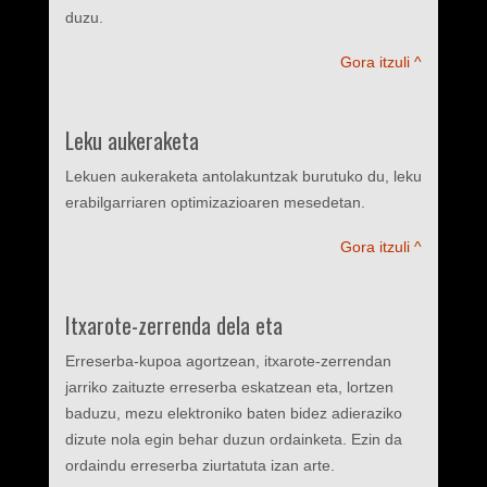
duzu.
Gora itzuli ^
Leku aukeraketa
Lekuen aukeraketa antolakuntzak burutuko du, leku
erabilgarriaren optimizazioaren mesedetan.
Gora itzuli ^
Itxarote-zerrenda dela eta
Erreserba-kupoa agortzean, itxarote-zerrendan
jarriko zaituzte erreserba eskatzean eta, lortzen
baduzu, mezu elektroniko baten bidez adieraziko
dizute nola egin behar duzun ordainketa. Ezin da
ordaindu erreserba ziurtatuta izan arte.