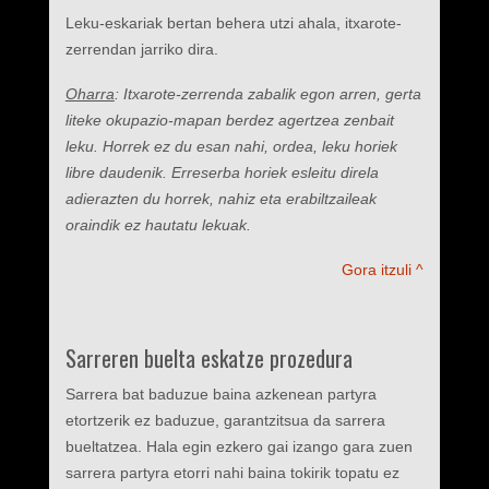
Leku-eskariak bertan behera utzi ahala, itxarote-
zerrendan jarriko dira.
Oharra
: Itxarote-zerrenda zabalik egon arren, gerta
liteke okupazio-mapan berdez agertzea zenbait
leku. Horrek ez du esan nahi, ordea, leku horiek
libre daudenik. Erreserba horiek esleitu direla
adierazten du horrek, nahiz eta erabiltzaileak
oraindik ez hautatu lekuak.
Gora itzuli ^
Sarreren buelta eskatze prozedura
Sarrera bat baduzue baina azkenean partyra
etortzerik ez baduzue, garantzitsua da sarrera
bueltatzea. Hala egin ezkero gai izango gara zuen
sarrera partyra etorri nahi baina tokirik topatu ez