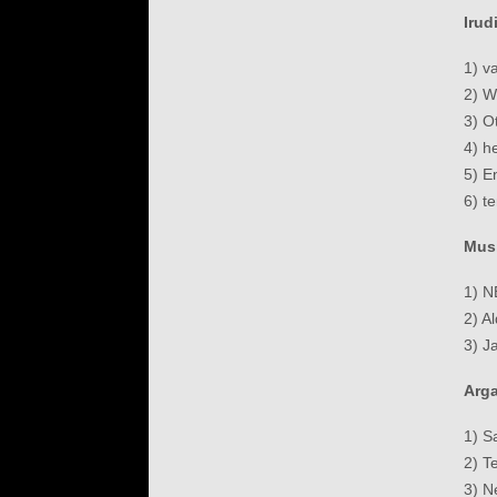
Irud
1) v
2) W
3) O
4) h
5) E
6) t
Musi
1) 
2) A
3) J
Arga
1) S
2) T
3) 