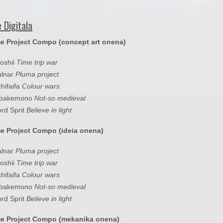
 Digitala
 Project Compo (concept art onena)
oshii
Time trip war
alnar
Pluma project
chifaifa
Colour wars
Obakemono
Not-so medieval
ord Sprit
Believe in light
 Project Compo (ideia onena)
alnar
Pluma project
oshii
Time trip war
chifaifa
Colour wars
Obakemono
Not-so medieval
ord Sprit
Believe in light
e Project Compo (mekanika onena)