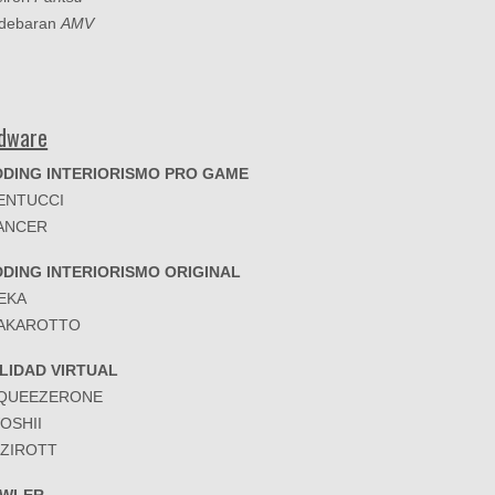
ldebaran
AMV
dware
DING INTERIORISMO PRO GAME
KENTUCCI
LANCER
DING INTERIORISMO ORIGINAL
DEKA
KAKAROTTO
LIDAD VIRTUAL
SQUEEZERONE
WOSHII
ITZIROTT