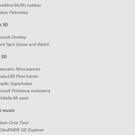
nedthol
Muffin nuklear
alnar
Palomitas
t 3D
Nexus6
Donkey
ord Sprit
Game and Watch
 2D
atanartz
Ninorataman
Otaku108
Pixel heroin
opillo
Superludao
Nexus6
Printzesa motoserra
chifaifa
Mr pixel
t music
abas
Orsa Tizul
NEtbuRNER
GE Explorer