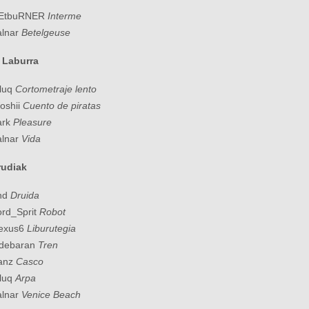
NEtbuRNER
Interme
alnar
Betelgeuse
 Laburra
luq
Cortometraje lento
oshii
Cuento de piratas
ark
Pleasure
alnar
Vida
rudiak
And
Druida
ord_Sprit
Robot
Nexus6
Liburutegia
ldebaran
Tren
Sanz
Casco
luq
Arpa
alnar
Venice Beach