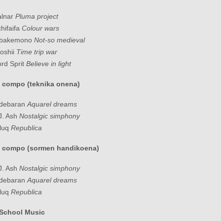
alnar
Pluma project
chifaifa
Colour wars
Obakemono
Not-so medieval
oshii
Time trip war
ord Sprit
Believe in light
 compo (teknika onena)
ldebaran
Aquarel dreams
J. Ash
Nostalgic simphony
luq
Republica
d compo (sormen handikoena)
J. Ash
Nostalgic simphony
ldebaran
Aquarel dreams
luq
Republica
 School Music