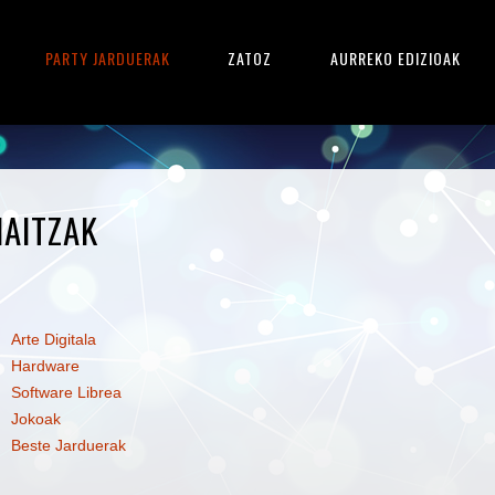
PARTY JARDUERAK
ZATOZ
AURREKO EDIZIOAK
AITZAK
Arte Digitala
Hardware
Software Librea
Jokoak
Beste Jarduerak