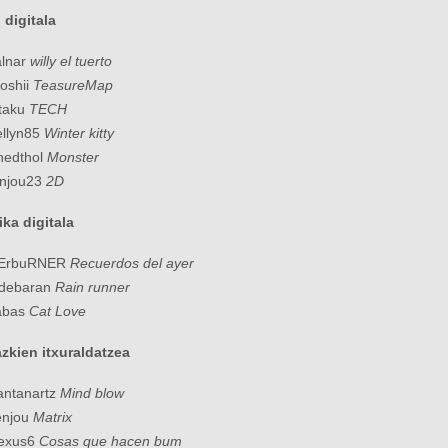
i digitala
alnar
willy el tuerto
oshii
TeasureMap
taku
TECH
ellyn85
Winter kitty
nedthol
Monster
enjou23
2D
ka digitala
NErbuRNER
Recuerdos del ayer
ldebaran
Rain runner
abas
Cat Love
zkien itxuraldatzea
antanartz
Mind blow
enjou
Matrix
Nexus6
Cosas que hacen bum