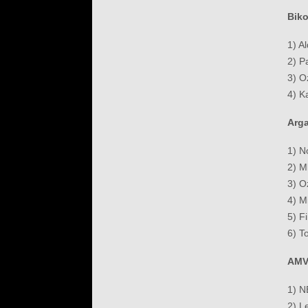
Biko
1) A
2) P
3) O
4) K
Arga
1) N
2) M
3) O
4) M
5) F
6) T
AM
1) 
2) L