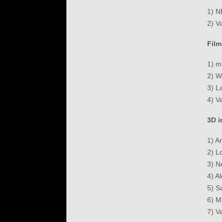
1) 
2) V
Film
1) m
2) W
3) L
4) V
3D i
1) 
2) L
3) 
4) A
5) 
6) M
7) V