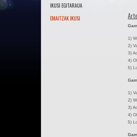
IKUSI EGITARAUA
Arte
EMAITZAK IKUSI
Game
1) W
2) V
3) A
4) 
5) L
Game
1) V
2) W
3) A
4) 
5) L
Gam