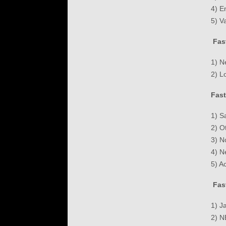
4) E
5) V
Fas
1) 
2) L
Fast
1) S
2) 
3) N
4) 
5) A
Fas
1) J
2) 