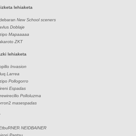
izketa lehiaketa
ldebaran
New School sceners
avlus
Doblaje
zipo
Mapaaaaa
akaroto
ZKT
zki lehiaketa
opillo
Invasion
luq
Larrea
zipo
Pollogorro
ireni
Espadas
irewirecillo
Polloluzma
orron2
masespadas
V
NEtbuRNER
NEIDBAINER
eirori
Pantsu