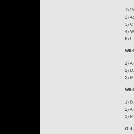
1) V
2) A
3) 
4) W
5) L
Wild
1) A
2) D
3) M
Wil
1) D
2) A
3) M
Old